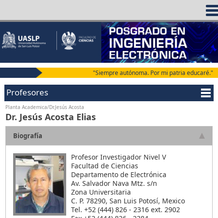
"Siempre autónoma. Por mi patria educaré."
Profesores
Planta Academica/Dr.Jesús Acosta
Dr. Jesús Acosta Elias
Biografía
Profesor Investigador Nivel V
Facultad de Ciencias
Departamento de Electrónica
Av. Salvador Nava Mtz. s/n
Zona Universitaria
C. P. 78290, San Luis Potosí­, Mexico
Tel. +52 (444) 826 - 2316 ext. 2902