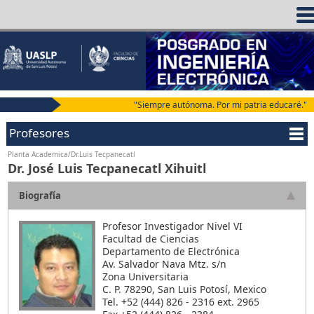
"Siempre autónoma. Por mi patria educaré."
Profesores
Planta Academica/Dr.Luis Tecpanecatl
Dr. José Luis Tecpanecatl Xihuitl
Biografía
Profesor Investigador Nivel VI
Facultad de Ciencias
Departamento de Electrónica
Av. Salvador Nava Mtz. s/n
Zona Universitaria
C. P. 78290, San Luis Potosí­, Mexico
Tel. +52 (444) 826 - 2316 ext. 2965