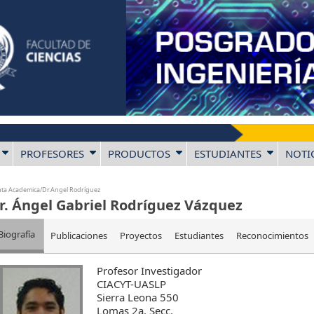
PROFESORES
PRODUCTOS
ESTUDIANTES
NOTI
nta Academica/Dr.Angel Rodríguez
r. Ángel Gabriel Rodrí­guez Vázquez
Biografía
Publicaciones
Proyectos
Estudiantes
Reconocimientos
Profesor Investigador
CIACYT-UASLP
Sierra Leona 550
Lomas 2a. Secc.