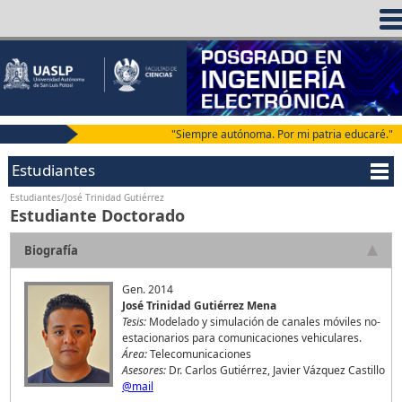
"Siempre autónoma. Por mi patria educaré."
Estudiantes
Estudiantes/José Trinidad Gutiérrez
Estudiante Doctorado
Biografía
Gen. 2014
José Trinidad Gutiérrez Mena
Tesis:
Modelado y simulación de canales móviles no-
estacionarios para comunicaciones vehiculares.
Área:
Telecomunicaciones
Asesores:
Dr. Carlos Gutiérrez, Javier Vázquez Castillo
@mail