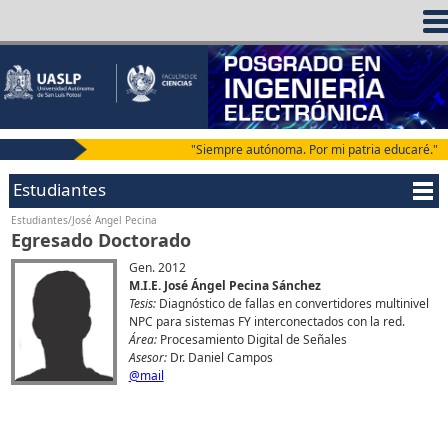
"Siempre autónoma. Por mi patria educaré."
Estudiantes
Estudiantes/José Angel Pecina
Egresado Doctorado
Gen. 2012
M.I.E. José Ángel Pecina Sánchez
Tesis:
Diagnóstico de fallas en convertidores multinivel
NPC para sistemas FY interconectados con la red.
Área:
Procesamiento Digital de Señales
Asesor:
Dr. Daniel Campos
@mail