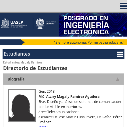
"Siempre autónoma. Por mi patria educaré."
Estudiantes
Estudiantes/Magaly Ramírez
Directorio de Estudiantes
Biografía
Gen. 2013
M.C. Atziry Magaly Ramírez Aguilera
Tesis:
Diseño y análisis de sistemas de comunicación
por luz visible en interiores.
Área:
Telecomunicaciones
Asesores:
Dr. José Martín Luna Rivera, Dr. Rafael Pérez
Jiménez