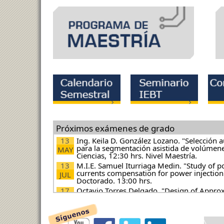
Próximos exámenes de grado
13
Ing. Keila D. González Lozano. "Selección 
para la segmentación asistida de volúmenes
MAY
Ciencias, 12:30 hrs. Nivel Maestría.
13
M.I.E. Samuel Iturriaga Medin. "Study of 
currents compensation for power injection t
JUL
Doctorado. 13:00 hrs.
17
Octavio Torres Delgado. "Design of Appro
for Video Processing". Auditorio Fac. de Ci
FEB
ABR
Edmundo Torres Zapata. "Aplicación de VL
Vehiculares". Nivel Doctorado. 10:00 horas
2021