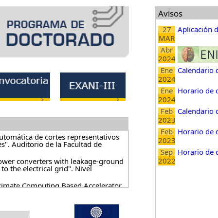
Avisos
27
Aplicación d
MAR
Abr
2024
Ene
Calendario d
2024
Ene
Horario de 
2024
Feb
Calendario 
2023
Feb
Horario de 
automática de cortes representativos
2023
". Auditorio de la Facultad de
Sep
Horario de 
2022
power converters with leakage-ground
o the electrical grid". Nivel
ximate Computing Based Accelerator
encias, 18:00 horas. Nivel Maestría.
C para las Comunicaciones
.