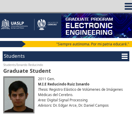
"Siempre autónoma. Por mi patria educaré."
Students
Students/Isnardo Reducindo
Graduate Student
2011 Gen.
M.I.E Reducindo Ruiz Isnardo
Thesis:
Registro Elástico de Volúmenes de Imágenes
Médicas del Cerebro.
Area:
Digital Signal Processing
Advisors:
Dr. Edgar Arce, Dr. Daniel Campos